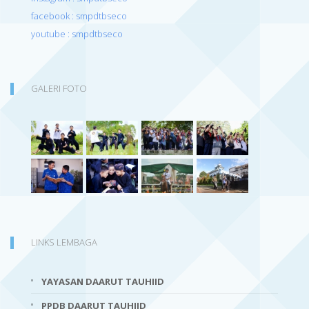
facebook : smpdtbseco
youtube : smpdtbseco
GALERI FOTO
LINKS LEMBAGA
YAYASAN DAARUT TAUHIID
PPDB DAARUT TAUHIID