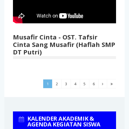
Musafir Cinta - OST. Tafsir
Cinta Sang Musafir (Haflah SMP
DT Putri)
1
2
3
4
5
6
KALENDER AKADEMIK &
AGENDA KEGIATAN SISWA