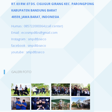
RT.03 RW.07 DS. CIGUGUR GIRANG KEC. PARONGPONG
KABUPATEN BANDUNG BARAT
40559,
JAWA BARAT, INDONESIA
Humas : 085722000364 (call center)
Email : ecosmpdtbs@gmail.com
Instagram : smpdtbseco
facebook : smpdtbseco
youtube : smpdtbseco
GALERI FOTO