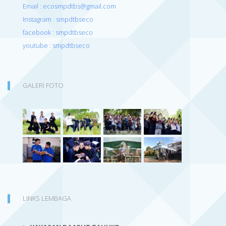
Email : ecosmpdtbs@gmail.com
Instagram : smpdtbseco
facebook : smpdtbseco
youtube : smpdtbseco
GALERI FOTO
LINKS LEMBAGA