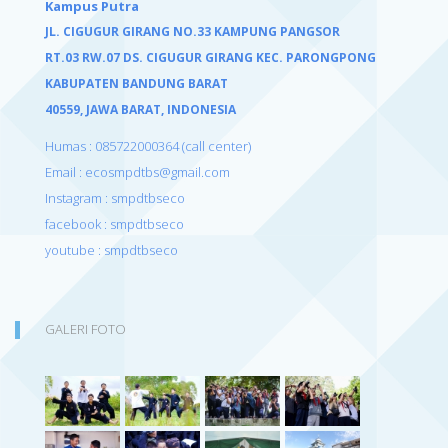
Kampus Putra
JL. CIGUGUR GIRANG NO.33 KAMPUNG PANGSOR
RT.03 RW.07 DS. CIGUGUR GIRANG KEC. PARONGPONG
KABUPATEN BANDUNG BARAT
40559,
JAWA BARAT, INDONESIA
Humas : 085722000364 (call center)
Email : ecosmpdtbs@gmail.com
Instagram : smpdtbseco
facebook : smpdtbseco
youtube : smpdtbseco
GALERI FOTO