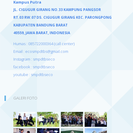
Kampus Putra
JL. CIGUGUR GIRANG NO.33 KAMPUNG PANGSOR
RT.03 RW.07 DS. CIGUGUR GIRANG KEC. PARONGPONG
KABUPATEN BANDUNG BARAT
40559,
JAWA BARAT, INDONESIA
Humas : 085722000364 (call center)
Email : ecosmpdtbs@gmail.com
Instagram : smpdtbseco
facebook : smpdtbseco
youtube : smpdtbseco
GALERI FOTO