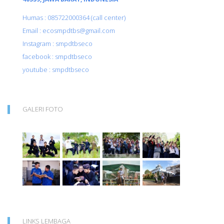
Humas : 085722000364 (call center)
Email : ecosmpdtbs@gmail.com
Instagram : smpdtbseco
facebook : smpdtbseco
youtube : smpdtbseco
GALERI FOTO
LINKS LEMBAGA