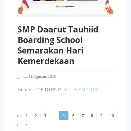
SMP Daarut Tauhiid
Boarding School
Semarakan Hari
Kemerdekaan
Jumat, 18 Agustus 2023
Humas SMP DTBS Putra
...READ MORE
1
2
3
4
5
6
7
8
9
10