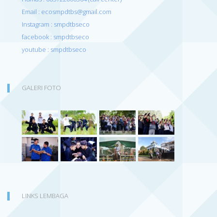
Email : ecosmpdtbs@gmail.com
Instagram : smpdtbseco
facebook : smpdtbseco
youtube : smpdtbseco
GALERI FOTO
LINKS LEMBAGA