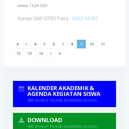
Selasa, 13 Juli 2021
Humas SMP DTBS Putra
...READ MORE
4
5
6
7
8
9
10
11
12
13
14
KALENDER AKADEMIK &
AGENDA KEGIATAN SISWA
SMP DAARUT TAUHIID BOARDING SCHOOL
DOWNLOAD
SMP DAARUT TAUHIID BOARDING SCHOOL