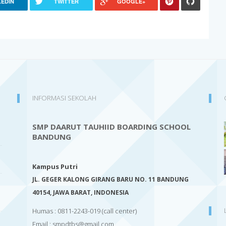
KEDIN
TWITTER
GOOGLE+
INFORMASI SEKOLAH
SMP DAARUT TAUHIID BOARDING SCHOOL
BANDUNG
Kampus Putri
JL. GEGER KALONG GIRANG BARU NO. 11 BANDUNG
40154,
JAWA BARAT, INDONESIA
Humas : 0811-2243-019
(call center)
Email :
smpdtbs@gmail.com