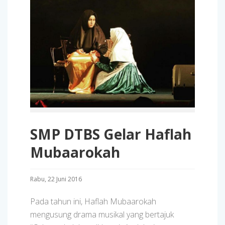
SMP DTBS Gelar Haflah
Mubaarokah
Rabu, 22 Juni 2016
Pada tahun ini, Haflah Mubaarokah
mengusung drama musikal yang bertajuk