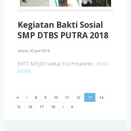
Kegiatan Bakti Sosial
SMP DTBS PUTRA 2018
Selasa, 05 Juni 2018
BRTT MESJID Sekitar Eco Pesantren
...READ
MORE
8
9
10
11
12
13
14
15
16
17
18