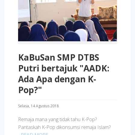
KaBuSan SMP DTBS
Putri bertajuk "AADK:
Ada Apa dengan K-
Pop?"
Selasa, 14 Agustus 2018
Remaja mana yang tidak tahu K-Pop?
Pantaskah K-Pop dikonsumsi remaja Islam?